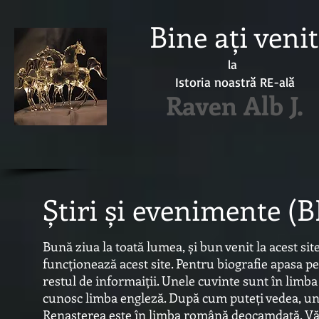
Bine ați venit
la
Istoria noastră RE-ală
Raven Alb J.
Știri și evenimente (
Bună ziua la toată lumea, și bun venit la acest si
funcționează acest site. Pentru biografie apasa p
restul de informaiții. Unele cuvinte sunt în limba
cunosc limba engleză. După cum puteți vedea, une
Renașterea este în limba română deocamdată. Vă v