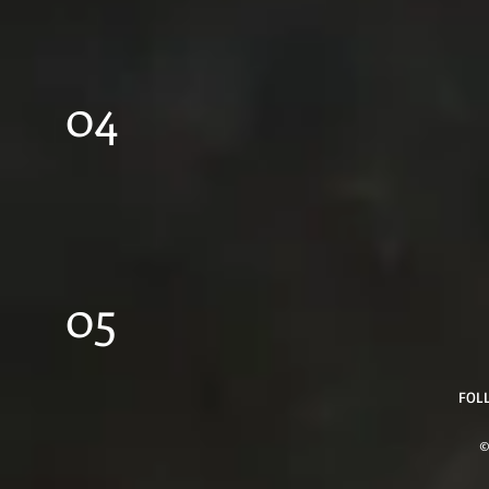
04
05
FOL
©